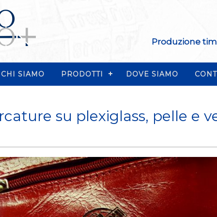
Produzione timbr
CHI SIAMO
PRODOTTI
DOVE SIAMO
CONT
cature su plexiglass, pelle e v